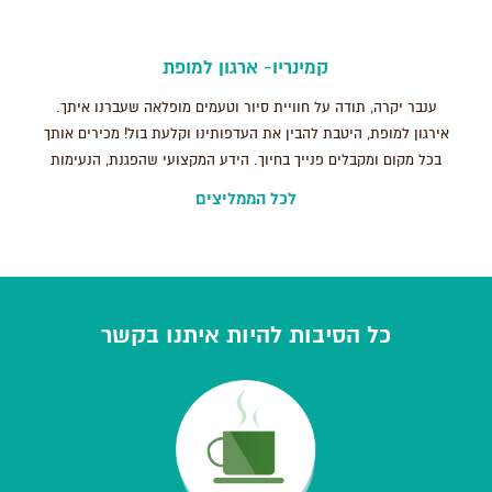
קמינריו- ארגון למופת
ענבר יקרה, תודה על חוויית סיור וטעמים מופלאה שעברנו איתך.
אירגון למופת, היטבת להבין את העדפותינו וקלעת בול! מכירים אותך
בכל מקום ומקבלים פנייך בחיוך. הידע המקצועי שהפגנת, הנעימות
והחביבות שלך הפכו את הסיור לססגוני ושונה מכל מה שהכרנו. אין
לכל הממליצים
ספק שנשמח לטייל איתך שוב בעתיד. בהערכה רבה, חברת קמינריו ,
יוקנעם.
כל הסיבות להיות איתנו בקשר