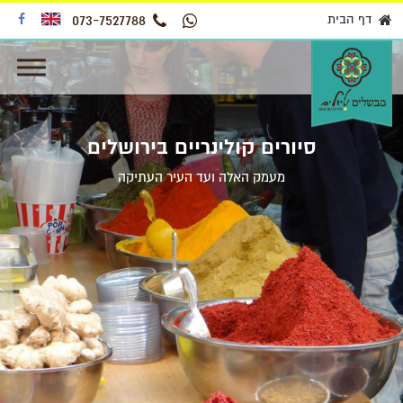
דף הבית
073-7527788
סיורים קולינריים בירושלים
מעמק האלה ועד העיר העתיקה