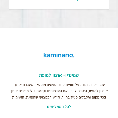
קמינריו- ארגון למופת
ענבר יקרה, תודה על חוויית סיור וטעמים מופלאה שעברנו איתך.
אירגון למופת, היטבת להבין את העדפותינו וקלעת בול! מכירים אותך
בכל מקום ומקבלים פנייך בחיוך. הידע המקצועי שהפגנת, הנעימות
והחביבות שלך הפכו את הסיור לססגוני ושונה מכל מה שהכרנו. אין
לכל הממליצים
ספק שנשמח לטייל איתך שוב בעתיד. בהערכה רבה, חברת קמינריו ,
יוקנעם.