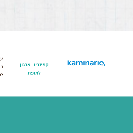
ענ
קמינריו- ארגון
בו
למופת
לס