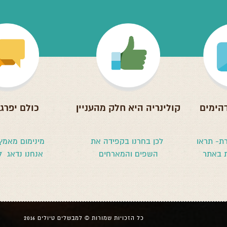
הימים
קולינריה היא חלק מהעניין
כולם יפרגנ
רת- תראו
לכן בחרנו בקפידה את
מינימום מאמץ
 באתר
השפים והמארחים
אנחנו נדאג 
כל הזכויות שמורות © למבשלים טיולים 2016