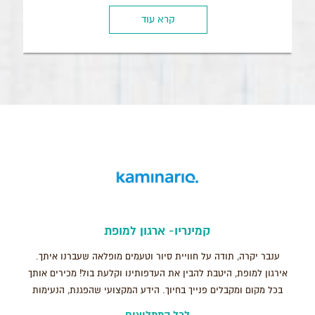
קרא עוד
קמינריו- ארגון למופת
ענבר יקרה, תודה על חוויית סיור וטעמים מופלאה שעברנו איתך.
אירגון למופת, היטבת להבין את העדפותינו וקלעת בול! מכירים אותך
בכל מקום ומקבלים פנייך בחיוך. הידע המקצועי שהפגנת, הנעימות
והחביבות שלך הפכו את הסיור לססגוני ושונה מכל מה שהכרנו. אין