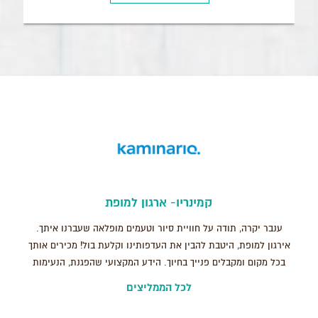
קמינריו- ארגון למופת
ענבר יקרה, תודה על חוויית סיור וטעמים מופלאה שעברנו איתך.
אירגון למופת, היטבת להבין את העדפותינו וקלעת בול! מכירים אותך
בכל מקום ומקבלים פנייך בחיוך. הידע המקצועי שהפגנת, הנעימות
והחביבות שלך הפכו את הסיור לססגוני ושונה מכל מה שהכרנו. אין
לכל הממליצים
ספק שנשמח לטייל איתך שוב בעתיד. בהערכה רבה, חברת קמינריו ,
יוקנעם.