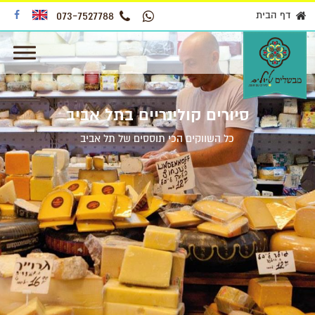
דף הבית
073-7527788
סיורים קולינריים בתל אביב
כל השווקים הכי תוססים של תל אביב