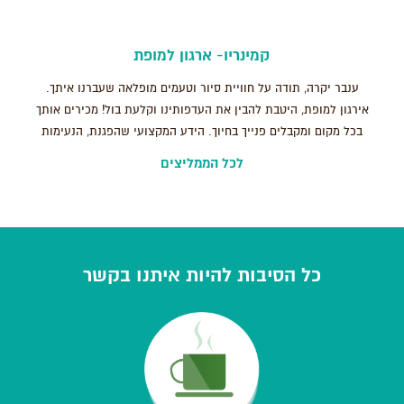
קמינריו- ארגון למופת
ענבר יקרה, תודה על חוויית סיור וטעמים מופלאה שעברנו איתך.
אירגון למופת, היטבת להבין את העדפותינו וקלעת בול! מכירים אותך
בכל מקום ומקבלים פנייך בחיוך. הידע המקצועי שהפגנת, הנעימות
והחביבות שלך הפכו את הסיור לססגוני ושונה מכל מה שהכרנו. אין
לכל הממליצים
ספק שנשמח לטייל איתך שוב בעתיד. בהערכה רבה, חברת קמינריו ,
יוקנעם.
כל הסיבות להיות איתנו בקשר